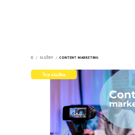
Přejít
na
obsah
/
SLUŽBY
/
CONTENT MARKETING
DOMŮ
Top služba