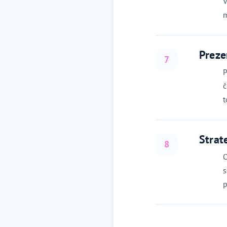
V
m
Preze
7
P
č
t
Strat
8
O
s
p