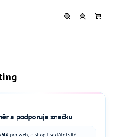
Hledat
Přihlášení
Nákupní
košík
ting
měr a podporuje značku
uálů
pro web, e-shop i sociální sítě