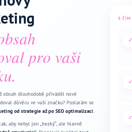
eting
S ČÍ
obsah
oval pro vaši
ku.
áš obsah dlouhodobě přiváděl nové
udoval důvěru ve vaši značku? Postarám se
eting od strategie až po SEO optimalizaci
.
ak, aby nebyl jen „hezký“, ale hlavně