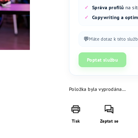
Správa profilů
na sít
Copywriting a optim
💬
Máte dotaz k této služ
Poptat službu
Položka byla vyprodána…
Měrná
cena:
Tisk
Zeptat se