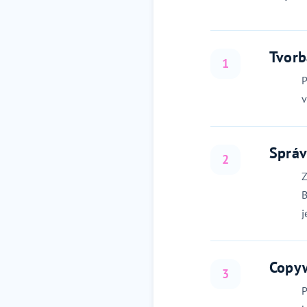
Tvorb
1
P
v
Správ
2
Z
B
j
Copyw
3
P