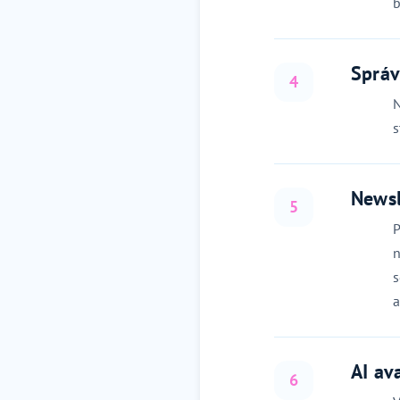
b
Správ
4
N
s
Newsl
5
P
n
s
a
AI av
6