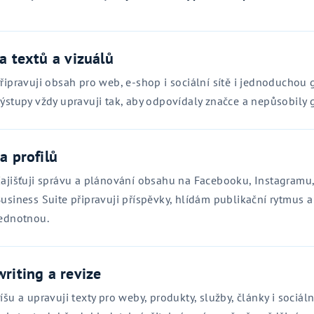
a textů a vizuálů
řipravuji obsah pro web, e‑shop i sociální sítě i jednoduchou gr
ýstupy vždy upravuji tak, aby odpovídaly značce a nepůsobily g
a profilů
ajišťuji správu a plánování obsahu na Facebooku, Instagramu,
usiness Suite připravuji příspěvky, hlídám publikační rytmus 
ednotnou.
riting a revize
íšu a upravuji texty pro weby, produkty, služby, články i sociál