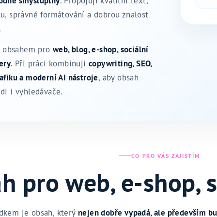
hodně smysluplný
. Propojuji kvalitní text,
ku, správné formátování a dobrou znalost
.
 obsahem pro
web, blog, e‑shop, sociální
tery
. Při práci kombinuji
copywriting, SEO,
rafiku a moderní AI nástroje
, aby obsah
idi i vyhledávače.
CO PRO VÁS ZAJISTÍM
h pro web, e‑shop, s
dkem je obsah, který
nejen dobře vypadá, ale především b