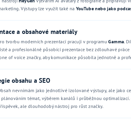
 nástroji
HeyGen
vytvářím AI avatary z fotografie a připravuji v
arketing. Výstupy lze využít také na
YouTube nebo jako podca
ntace a obsahové materiály
ro tvorbu moderních prezentací pracuji v programu
Gamma
. D
isté a profesionálně působící prezentace bez zdlouhavé práce 
one of voice značky, aby komunikace působila jednotně a prof
egie obsahu a SEO
bsah nevnímám jako jednotlivé izolované výstupy, ale jako ce
 plánováním témat, výběrem kanálů i průběžnou optimalizací.
říspěvek, ale dlouhodobý nástroj pro růst značky.