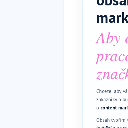
mark
Aby 
prac
znač
Chcete, aby v
zákazníky a b
o
content mark
Obsah tvořím t