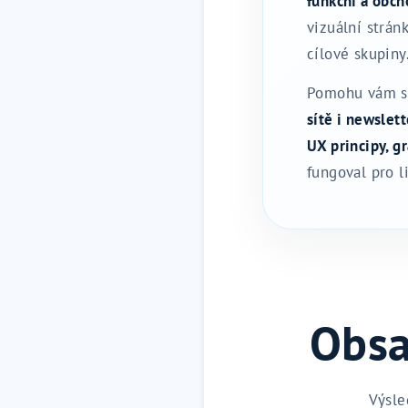
funkční a obc
vizuální strán
cílové skupiny
Pomohu vám s
sítě i newslet
UX principy, g
fungoval pro l
Obsa
Výsle