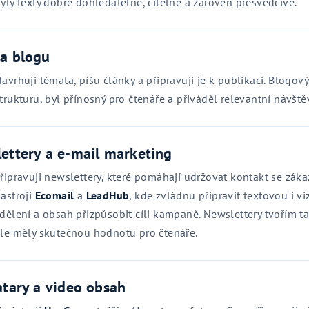
yly texty dobře dohledatelné, čitelné a zároveň přesvědčivé.
a blogu
avrhuji témata, píšu články a připravuji je k publikaci. Blogov
trukturu, byl přínosný pro čtenáře a přiváděl relevantní návšt
ettery a e‑mail marketing
řipravuji newslettery, které pomáhají udržovat kontakt se zákaz
ástroji
Ecomail
a
LeadHub
, kde zvládnu připravit textovou i v
dělení a obsah přizpůsobit cíli kampaně. Newslettery tvořím ta
le měly skutečnou hodnotu pro čtenáře.
atary a video obsah