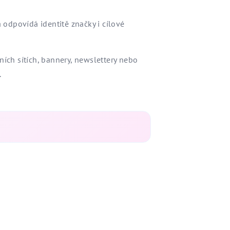
á odpovídá identitě značky i cílové
ních sítích, bannery, newslettery nebo
.