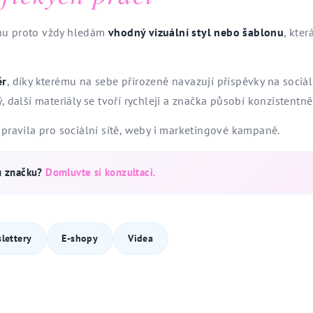
rhu proto vždy hledám
vhodný vizuální styl nebo šablonu
, kter
ěr
, díky kterému na sebe přirozeně navazují příspěvky na sociál
, další materiály se tvoří rychleji a značka působí konzistentně
ipravila pro sociální sítě, weby i marketingové kampaně.
u značku?
Domluvte si konzultaci.
lettery
E-shopy
Videa