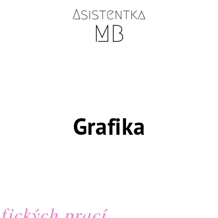
Grafika
fických prací