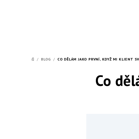
Přejít
na
obsah
/
BLOG
/
CO DĚLÁM JAKO PRVNÍ, KDYŽ MI KLIENT S
DOMŮ
Co děl