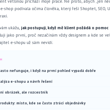
nt většinou přichází moje práce. Ne proto, abych „jen něco
 e-shop podívala očima člověka, který řeší Shoptet, SEO, 
raxi.
 vám ukážu,
jak postupuji, když mě klient požádá o pomoc 
oluji jako první, proč nezačínám vždy designem a kde se vel
jitel e-shopu už sám nevidí.
AH
asto nefunguje, i když na první pohled vypadá dobře
nalýza e-shopu a návrh řešení
í obrázek, ale rozcestník
rodukty: místo, kde se často ztrácí objednávky