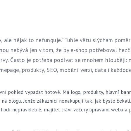
 ale nějak to nefunguje.“ Tuhle větu slýchám poměr
nou nebývá jen v tom, že by e-shop potřeboval hezč
rvy. Často je potřeba podívat se mnohem hlouběji: n
mepage, produkty, SEO, mobilní verzi, data i každod
ní pohled vypadat hotově. Má logo, produkty, hlavní bann
na blogu. Jenže zákazníci nenakupují tak, jak byste čekali
chodí nepravidelně, majitel tráví večery úpravami webu a 