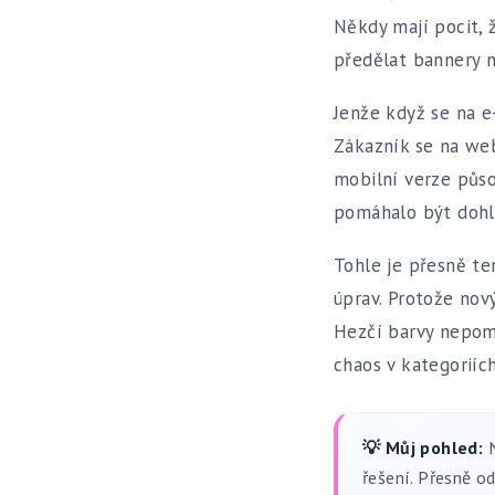
Někdy mají pocit, 
předělat bannery n
Jenže když se na e
Zákazník se na we
mobilní verze půs
pomáhalo být dohl
Tohle je přesně te
úprav. Protože nov
Hezčí barvy nepom
chaos v kategoriíc
💡 Můj pohled:
N
řešení. Přesně o