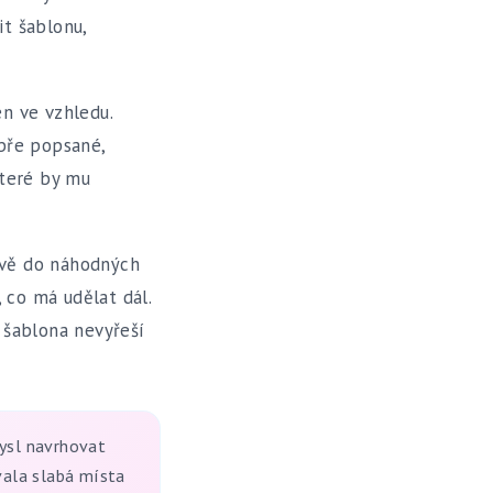
it šablonu,
en ve vzhledu.
bře popsané,
které by mu
avě do náhodných
 co má udělat dál.
 šablona nevyřeší
ysl navrhovat
vala slabá místa