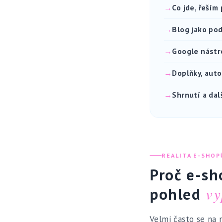
Co jde, řeším
Blog jako po
Google nástro
Doplňky, auto
Shrnutí a dal
REALITA E-SHOP
Proč e-sh
vy
pohled
Velmi často se na 