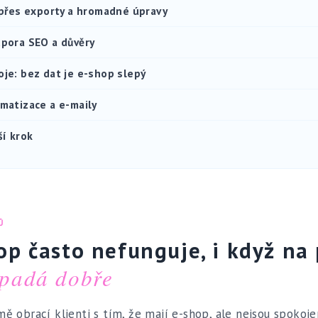
 přes exporty a hromadné úpravy
dpora SEO a důvěry
je: bez dat je e-shop slepý
matizace a e-maily
ší krok
Ů
op často nefunguje, i když na 
padá dobře
mě obrací klienti s tím, že mají e-shop, ale nejsou spokoje