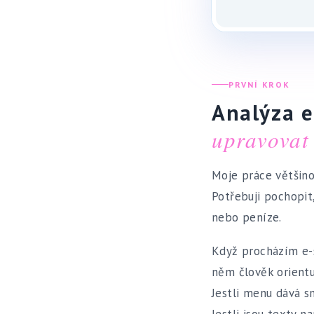
PRVNÍ KROK
Analýza 
upravovat
Moje práce většin
Potřebuji pochopit
nebo peníze.
Když procházím e-sh
něm člověk orientuj
Jestli menu dává s
Jestli jsou texty 