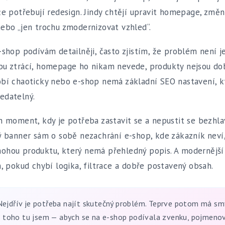
že potřebují redesign. Jindy chtějí upravit homepage, změn
ebo „jen trochu zmodernizovat vzhled“.
-shop podívám detailněji, často zjistím, že problém není j
bu ztrácí, homepage ho nikam nevede, produkty nejsou do
obí chaoticky nebo e-shop nemá základní SEO nastavení, 
edatelný.
n moment, kdy je potřeba zastavit se a nepustit se bezhl
ý banner sám o sobě nezachrání e-shop, kde zákazník neví,
ohou produktu, který nemá přehledný popis. A modernější
h, pokud chybí logika, filtrace a dobře postavený obsah.
ejdřív je potřeba najít skutečný problém. Teprve potom má sm
d toho tu jsem — abych se na e-shop podívala zvenku, pojmeno