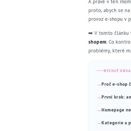
A právě v ten mome
proto, abych se na
provoz e-shopu v p
➡️ V tomto článku
shopem
. Co kontr
problémy, které ma
RYCHLÝ OBS
Proč e-shop č
První krok: a
Homepage nen
Kategorie a p