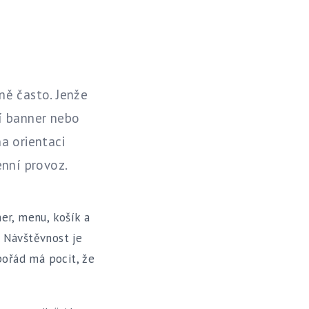
ně často. Jenže
í banner nebo
a orientaci
enní provoz.
er, menu, košík a
. Návštěvnost je
pořád má pocit, že