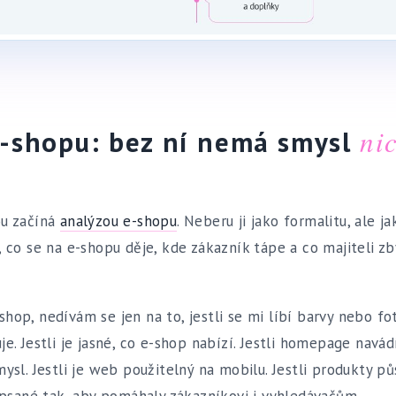
ni
e-shopu: bez ní nemá smysl
ou začíná
analýzou e-shopu
. Neberu ji jako formalitu, ale ja
, co se na e-shopu děje, kde zákazník tápe a co majiteli z
op, nedívám se jen na to, jestli se mi líbí barvy nebo fotk
e. Jestli je jasné, co e-shop nabízí. Jestli homepage navád
mysl. Jestli je web použitelný na mobilu. Jestli produkty p
napsané tak, aby pomáhaly zákazníkovi i vyhledávačům.