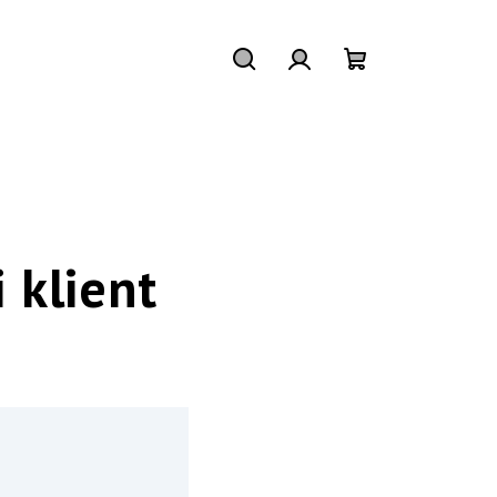
Hledat
Přihlášení
Nákupní
košík
 klient