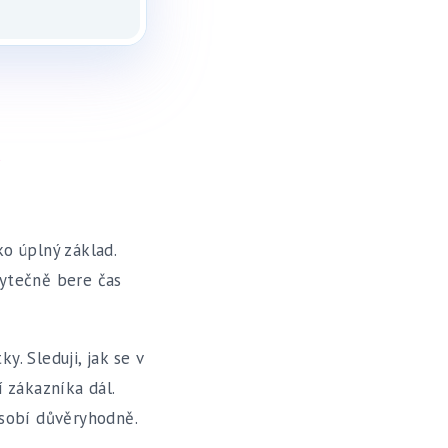
c
ko úplný základ.
bytečně bere čas
y. Sleduji, jak se v
í zákazníka dál.
ůsobí důvěryhodně.